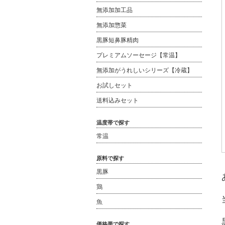
無添加加工品
無添加惣菜
黒豚短鼻豚精肉
プレミアムソーセージ【常温】
無添加がうれしいシリーズ【冷蔵】
お試しセット
送料込みセット
温度帯で探す
常温
原料で探す
黒豚
鶏
魚
価格帯で探す