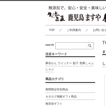
TOP
ご利用案内
お問い合
T
ま
注目キーワード
豚珍かん
ウインナー
餃子
黒豚しゃぶ
し
しゃぶ
商品カテゴリ
期間限定特別商品
カタログ掲載ギフト商品
無添加ギフト