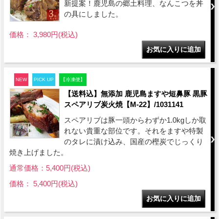
新提案！鹿児島の郷土料理、なんこつを丼
の具にしました。
価格： 3,980円(税込)
NEW
PICK UP
【冷凍便】
【送料込】無添加 鹿児島ますや短鼻豚 黒豚
スペアリブ炭火焼【M-22】/1031141
スペアリブは豚一頭からわずか1.0kgしか取
れない貴重な部位です。それをますや特製
のタレに漬け込み、国産の樫炭でじっくり
焼き上げました。
通常価格：5,400円(税込)
価格： 5,400円(税込)