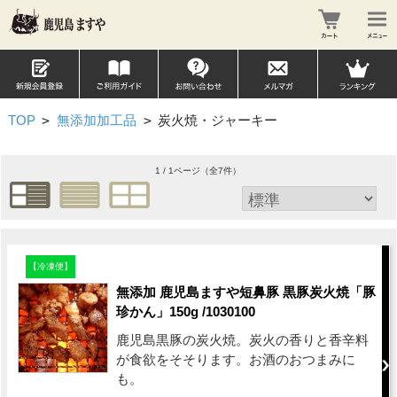
TOP
>
無添加加工品
>
炭火焼・ジャーキー
1 / 1ページ
（全7件）
【冷凍便】
無添加 鹿児島ますや短鼻豚 黒豚炭火焼「豚
珍かん」150g /1030100
鹿児島黒豚の炭火焼。炭火の香りと香辛料
が食欲をそそります。お酒のおつまみに
も。