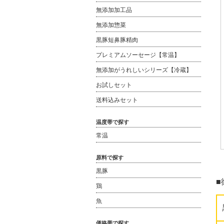
無添加加工品
無添加惣菜
黒豚短鼻豚精肉
プレミアムソーセージ【常温】
無添加がうれしいシリーズ【冷蔵】
お試しセット
送料込みセット
温度帯で探す
常温
原料で探す
黒豚
■
鶏
魚
価格帯で探す