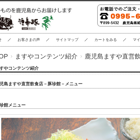
せ
お客さまの声
サイトマップ
カートをみる
マ
OP
ますやコンテンツ紹介
鹿児島ますや直営
すやコンテンツ紹介
児島ますや直営飲食店－豚珍館－メニュー
珍館メニュー