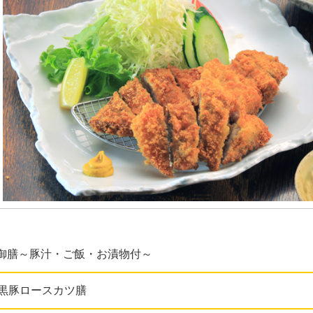
御膳～豚汁・ご飯・お漬物付～
黒豚ロースカツ膳