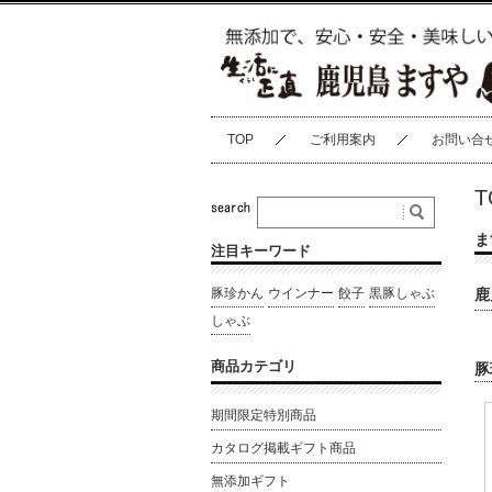
TOP
ご利用案内
お問い合
T
ま
注目キーワード
豚珍かん
ウインナー
餃子
黒豚しゃぶ
鹿
しゃぶ
商品カテゴリ
豚
期間限定特別商品
カタログ掲載ギフト商品
無添加ギフト