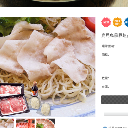
鹿児島黒豚短鼻
通常価格:
価格:
数量:
在庫:
返品について