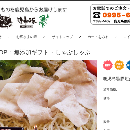
せ
お客さまの声
サイトマップ
カートをみる
マ
OP
無添加ギフト
しゃぶしゃぶ
鹿児島黒豚短鼻
通常価格:
価格:
数量: