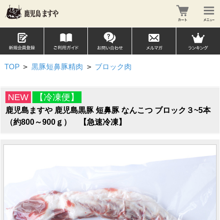
TOP
>
黒豚短鼻豚精肉
>
ブロック肉
NEW
【冷凍便】
鹿児島ますや 鹿児島黒豚 短鼻豚 なんこつ ブロック３~5本
（約800～900ｇ） 【急速冷凍】