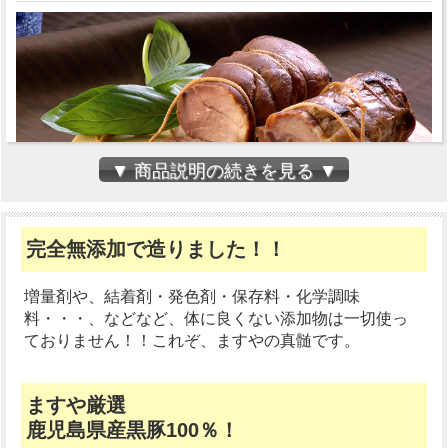
▼ 商品説明の続きを見る ▼
完全無添加で造りました！！
増量剤や、結着剤・発色剤・保存料・化学調味
料・・・、などなど、体に良くない添加物は一切使っ
鹿児島県産黒豚100％と自然の旨みあふれる秘伝のタ
ておりません！！これぞ、ますやの真髄です。
レで造った、ジューシーな焼豚です。
ウデ焼豚は、焼豚に使用される部位のなかで一番脂身
の少ない部位です。 弾力のある食感ですが、炭焼き釜
ますや厳選
の遠赤外線効果で柔らかく仕上がっています。
鹿児島県産黒豚100％！