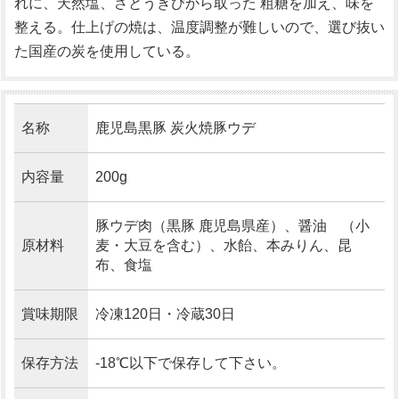
れに、天然塩、さとうきびから取った 粗糖を加え、味を
整える。仕上げの焼は、温度調整が難しいので、選び抜い
た国産の炭を使用している。
名称
鹿児島黒豚 炭火焼豚ウデ
内容量
200g
豚ウデ肉（黒豚 鹿児島県産）、醤油 （小
原材料
麦・大豆を含む）、水飴、本みりん、昆
布、食塩
賞味期限
冷凍120日・冷蔵30日
保存方法
-18℃以下で保存して下さい。