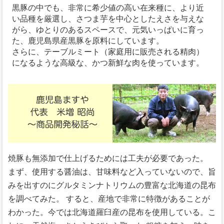
黒豚の中でも、非常に希少値の高い在来種に、より近
い品種を厳選し、さつま芋を中心としたえさを与えな
がら、ゆとりのあるスペースで、元気いっぱいに育っ
た、鹿児島県産黒豚を原料にしています。
さらに、テーブルミート（家庭用に販売される精肉）
になるような高級な、かつ新鮮な肉を使っています。
焼豚も無添加で仕上げるためには工夫が必要であった。
まず、使用する醤油は、甘味料など入っていないので、旨
みを出すのにグルタミンナトリウムの豊富な北海道の昆布
を調べてみた。 すると、産地で非常に特徴があることが
わかった。今では北海道羅臼産の昆布を使用している。こ